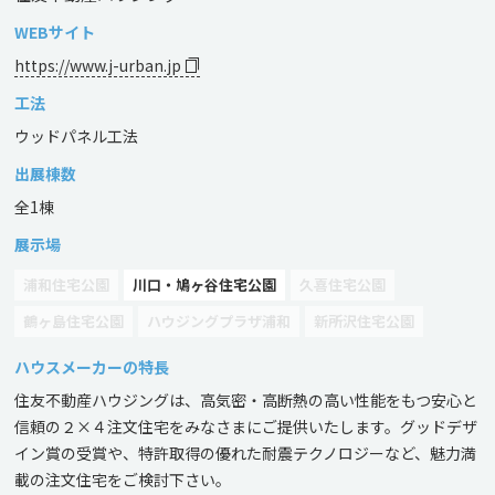
WEBサイト
https://www.j-urban.jp
工法
ウッドパネル工法
出展棟数
全1棟
展示場
浦和住宅公園
川口・鳩ヶ谷住宅公園
久喜住宅公園
鶴ヶ島住宅公園
ハウジングプラザ浦和
新所沢住宅公園
ハウスメーカーの特長
住友不動産ハウジングは、高気密・高断熱の高い性能をもつ安心と
信頼の２×４注文住宅をみなさまにご提供いたします。グッドデザ
イン賞の受賞や、特許取得の優れた耐震テクノロジーなど、魅力満
載の注文住宅をご検討下さい。