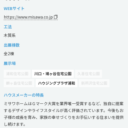
WEBサイト
https://www.misawa.co.jp
工法
木質系
出展棟数
全2棟
展示場
浦和住宅公園
川口・鳩ヶ谷住宅公園
久喜住宅公園
鶴ヶ島住宅公園
ハウジングプラザ浦和
新所沢住宅公園
ハウスメーカーの特長
ミサワホームはＧマーク大賞を業界唯一受賞するなど、独自に提案
するデザインやライフスタイルが高く評価されています。今後もお
子様の成長を育み、家族の幸せづくりをお手伝いする住まいを提供
し続けます。