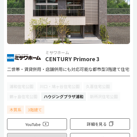
ミサワホーム
CENTURY Primore 3
二世帯・賃貸併用・店舗併用にも対応可能な都市型3階建て住宅
浦和住宅公園
川口・鳩ヶ谷住宅公園
久喜住宅公園
鶴ヶ島住宅公園
ハウジングプラザ浦和
新所沢住宅公園
木質系
3階建て
詳細を見る
YouTube