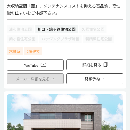
大収納空間「蔵」、メンテナンスコストを抑える高品質、高性
能の住まいをご体感下さい。
浦和住宅公園
川口・鳩ヶ谷住宅公園
久喜住宅公園
鶴ヶ島住宅公園
ハウジングプラザ浦和
新所沢住宅公園
木質系
2階建て
詳細を見る
YouTube
メーカー詳細を見る
見学予約