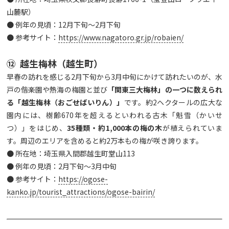
山麓駅）
● 例年の見頃：12月下旬～2月下旬
● 参考サイト：
https://www.nagatoro.gr.jp/robaien/
⑫ 越生梅林（越生町）
早春の訪れを感じる2月下旬から3月中旬にかけて訪れたいのが、水
戸の偕楽園や熱海の梅園と並び
「関東三大梅林」の一つに数えられ
る「越生梅林（おごせばいりん）」
です。約2ヘクタールの広大な
園内には、樹齢670年を超えるといわれる古木「魁雪（かいせ
つ）」をはじめ、
35
種類・約1,000
本の梅の木
が植えられていま
す。周辺のエリアを含めると約2万本もの梅が咲き誇ります。
● 所在地：埼玉県入間郡越生町堂山113
● 例年の見頃：2月下旬～3月中旬
● 参考サイト：
https://ogose-
kanko.jp/tourist_attractions/ogose-bairin/