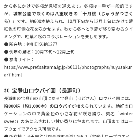
から冬にかけで冬桜が見頃を迎えます。冬桜は一重が一般的です
が、
城峯公園で咲くのは八重咲きの「十月桜（じゅうがつざく
ら）」
です。約600本植えられ、10月下旬から12月上旬にかけて薄
紅色の可憐な花を咲かせます。秋から冬へと季節が移り変わるタイ
ミングで、紅葉と桜のコラボレーションを楽しめます。
● 所在地：神川町矢納1277
● 例年の見頃：10月下旬～12月上旬
● 参考サイト：
https://www.pref.saitama.lg.jp/b0111/photographs/huyuzakur
ar7.html
⑪ 宝登山ロウバイ園（長瀞町）
長瀞町の宝登山の山頂にある宝登山（ほどさん）ロウバイ園には、
約
800
株（約3,000
本）のロウバイ
が植えられています。絶好のロ
ケーションの中で黄金色の小さな花が咲き誇り、英名「winter
sweet」の名にふさわしい甘い香りに包まれます。山頂まではロー
プウェイでアクセス可能です。
● 所在地：埼玉県秩父郡長瀞町長瀞1766-1（宝登山ロープウエイ