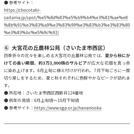
● 参考サイト：
https://chocotabi-
saitama.jp/spot/%e5%8d%83%e5%b9%b4%e3%81%ae%e8
%8b%91%e3%83%a9%e3%83%99%e3%83%b3%e3%83%80
%e3%83%bc%e5%9c%92/
⑥ 大宮花の丘農林公苑（さいたま市西区）
四季折々の花々を楽しめる大宮花の丘農林公苑では、
夏から秋にか
けての長い期間、約
3
万3,000
株のサルビア
が広大な花畑を真っ赤
に染め上げます。6月上旬に植え付けが行われ、7月下旬ごろに一度
切り戻しをするため、夏と秋それぞれに色鮮やかなピークが訪れま
す。
● 所在地：さいたま市西区西新井124番地
● 例年の見頃：6月上旬頃～10月下旬頃
● 参考サイト：
https://www.sgp.or.jp/hananooka