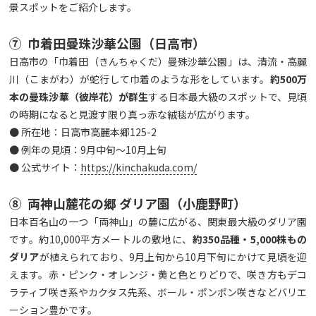
景スポットをご紹介します。
⑦ 巾着田曼珠沙華公園（日高市）
日高市の「巾着田（きんちゃくだ）曼殊沙華公園」は、清流・高麗
川（こまがわ）が蛇行して巾着のような形をしています。
約
500
万
本の曼珠沙華（彼岸花）が群生
する日本最大級のスポットで、見頃
の時期になると見渡す限り真っ赤な絨毯が広がります。
● 所在地：日高市高麗本郷125-2
● 例年の見頃：9月中旬～10月上旬
● 公式サイト：
https://kinchakuda.com/
⑧ 両神山麓花の郷 ダリア園（小鹿野町）
日本百名山の一つ「両神山」の麓に広がる、関東最大級のダリア園
です。約10,000平方メートルの敷地に、
約
350
品種・5,000
株もの
ダリア
が植えられており、9月上旬から10月下旬にかけて見頃を迎
えます。赤・ピンク・オレンジ・黄と色とりどりで、咲き方もデコ
ラティブ咲き系やカクタス先系、ボール・ポンポン咲きなどバリエ
ーション豊かです。