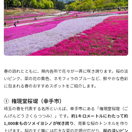
春の訪れとともに、県内各所で花々が一斉に咲き誇ります。桜の淡
いピンク、菜の花の黄色、ネモフィラのブルーなど、鮮やかな色彩
に包まれる春のおすすめスポットをご紹介します。
① 権現堂桜堤（幸手市）
埼玉の春を代表する名所といえば、幸手市にある「権現堂桜堤（ご
んげんどうさくらつつみ）」です。
約
1
キロメートルにわたって約
1,000
本ものソメイヨシノが咲き誇り
、見事な桜のトンネルを作り
上げます。桜のすぐ隣には広大な菜の花畑が広がり、
桜の淡いピン