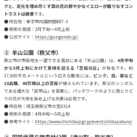
クと、足元を埋め尽くす菜の花の鮮やかなイエローが織りなすコン
トラストは絶景
です。
● 所在地：幸手市内国府間887-3
● 例年の見頃：3月下旬〜4月上旬
● 公式サイト：
https://gongendo.jp/
② 羊山公園（秩父市）
秩父市の市街地を一望できる高台にある「羊山公園」は、
4
月中旬
から5
月上旬にかけて見頃を迎える「芝桜の丘」
が有名です。約
17,600平方メートルという広大な敷地には、
ピンク、白、紫など
10
品種、40
万株以上の芝桜
が植えられています。秩父のシンボル
である雄大な「武甲山」を背景に、パッチワークのように色とりど
りの花が大地を染め上げる光景は必見です。
● 所在地：埼玉県秩父市大宮6314
● 例年の見頃：4月中旬～5月上旬
● 参考サイト：
https://www.chichibuji.gr.jp/event/shibazakura/