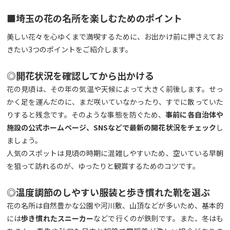
■埼玉の花の名所を楽しむためのポイント
美しい花々を心ゆくまで満喫するために、お出かけ前に押さえてお
きたい3つのポイントをご紹介します。
◎開花状況を確認してから出かける
花の見頃は、その年の気温や天候によって大きく前後します。せっ
かく足を運んだのに、まだ咲いていなかったり、すでに散っていた
りすると残念です。そのような事態を防ぐため、
事前に各自治体や
施設の公式ホームページ、
SNS
などで最新の開花状況をチェック
し
ましょう。
人気のスポットは見頃の時期に混雑しやすいため、空いている早朝
を狙って訪れるのが、ゆったりと観賞するためのコツです。
◎温度調節のしやすい服装と歩き慣れた靴を選ぶ
花の名所は自然豊かな公園や河川敷、山頂などが多いため、基本的
には
歩き慣れたスニーカー
などで行くのが鉄則です。また、冬はも