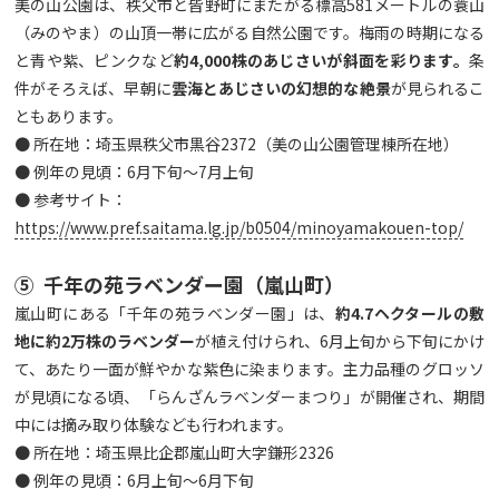
美の山公園は、秩父市と皆野町にまたがる標高581メートルの蓑山
（みのやま）の山頂一帯に広がる自然公園です。梅雨の時期になる
と青や紫、ピンクなど
約
4,000
株のあじさいが斜面を彩ります。
条
件がそろえば、早朝に
雲海とあじさいの幻想的な絶景
が見られるこ
ともあります。
● 所在地：埼玉県秩父市黒谷2372（美の山公園管理棟所在地）
● 例年の見頃：6月下旬～7月上旬
● 参考サイト：
https://www.pref.saitama.lg.jp/b0504/minoyamakouen-top/
⑤ 千年の苑ラベンダー園（嵐山町）
嵐山町にある「千年の苑ラベンダー園」は、
約
4.7
ヘクタールの敷
地に約2
万株のラベンダー
が植え付けられ、6月上旬から下旬にかけ
て、あたり一面が鮮やかな紫色に染まります。主力品種のグロッソ
が見頃になる頃、「らんざんラベンダーまつり」が開催され、期間
中には摘み取り体験なども行われます。
● 所在地：埼玉県比企郡嵐山町大字鎌形2326
● 例年の見頃：6月上旬～6月下旬