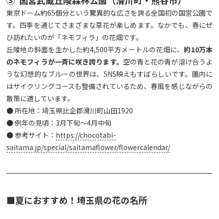
③ 国営武蔵丘陵森林公園（滑川町・熊谷市）
東京ドーム約65個分という驚異的な広さを誇る全国初の国営公園で
す。四季を通じてさまざまな草花が楽しめます。なかでも、春にぜ
ひ訪れたいのが「ネモフィラ」の花畑です。
丘陵地の斜面を生かした約4,500平方メートルの花畑に、
約
10
万本
のネモフィラが一斉に咲き誇ります。
空の青と花の青が溶け合うよ
うな幻想的なブルーの世界は、SNS映えもすばらしいです。園内に
はサイクリングコースも整備されているため、春風を感じながらの
散策に適しています。
● 所在地：埼玉県比企郡滑川町山田1920
● 例年の見頃：3月下旬～4月中旬
● 参考サイト：
https://chocotabi-
saitama.jp/special/saitamaflower/flowercalendar/
■夏におすすめ！埼玉県の花の名所