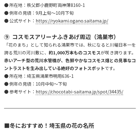
● 所在地：秩父郡小鹿野町両神薄8160-1
● 例年の見頃：9月上旬～10月下旬
● 公式サイト：
https://ryokami.ogano.saitama.jp/
⑨ コスモスアリーナふきあげ周辺（鴻巣市）
「花のまち」として知られる鴻巣市では、秋になると川幅日本一を
誇る荒川の河川敷に、
約
1,000
万本ものコスモス
が咲き誇ります。
赤いアーチ型の荒川水管橋が、色鮮やかなコスモス畑との見事なコ
ントラストを生み出している絶好のフォトスポット
です。
● 所在地：埼玉県鴻巣市明用636-1
● 例年の見頃：10月中旬～下旬
● 参考サイト：
https://chocotabi-saitama.jp/spot/34435/
■冬におすすめ！埼玉県の花の名所